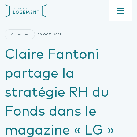
Aller
Fond
au
du
contenu
Menu
logement
principal
Actualités
20 OCT. 2025
Claire Fantoni
partage la
stratégie RH du
Fonds dans le
magazine « LG »