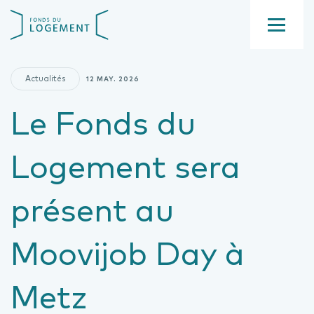
Aller
Fond
au
du
contenu
Menu
logement
principal
Actualités
12 MAY. 2026
Le Fonds du
Logement sera
présent au
Moovijob Day à
Metz