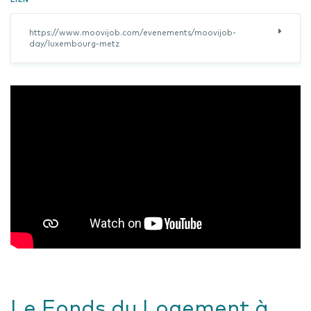
https://www.moovijob.com/evenements/moovijob-
day/luxembourg-metz
Le Fonds du Logement à