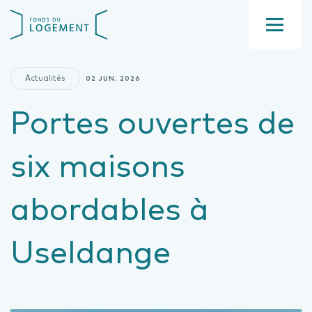
Aller
Fond
au
du
contenu
Menu
logement
principal
Actualités
02 JUN. 2026
Portes ouvertes de
six maisons
abordables à
Useldange