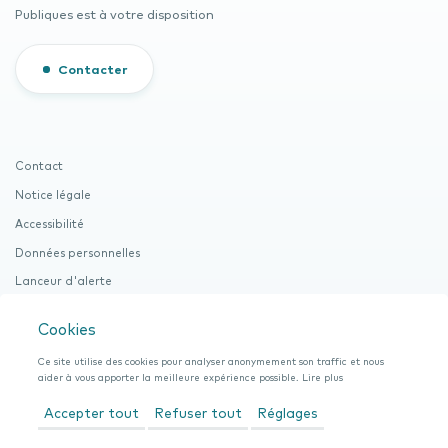
Publiques est à votre disposition
Contacter
Contact
Notice légale
Accessibilité
Données personnelles
Lanceur d'alerte
Cookies
Cookies
Documentation (Procuration et ROI)
Ce site utilise des cookies pour analyser anonymement son traffic et nous
aider à vous apporter la meilleure expérience possible.
Lire plus
Si
Facebook
LinkedIn
ré
Accepter tout
Refuser tout
Réglages
pa