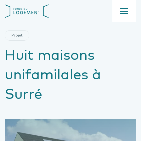
Aller
Fond
au
du
contenu
Menu
logement
principal
Projet
Huit maisons
unifamilales à
Surré