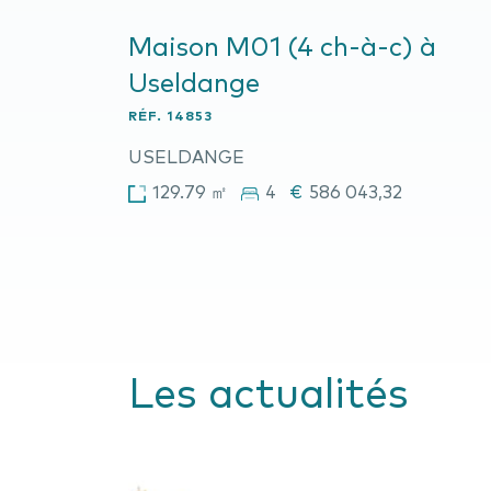
Maison M01 (4 ch-à-c) à
Useldange
RÉF.
14853
USELDANGE
129.79 ㎡
4
€
586 043,32
Les actualités