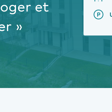
 loger et
r »