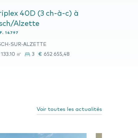
riplex 40D (3 ch-à-c) à
sch/Alzette
F.
14797
SCH-SUR-ALZETTE
133.10 ㎡
3
€
652 655,48
Voir toutes les actualités