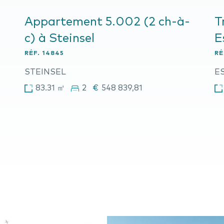
Appartement 5.002 (2 ch-à-
T
c) à Steinsel
E
RÉF.
14845
RÉ
STEINSEL
E
83.31 ㎡
2
€
548 839,81