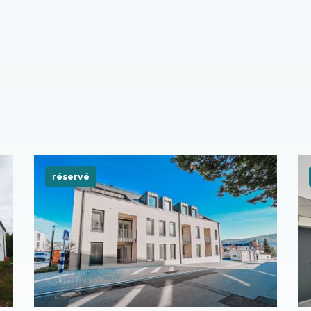
e
réservé