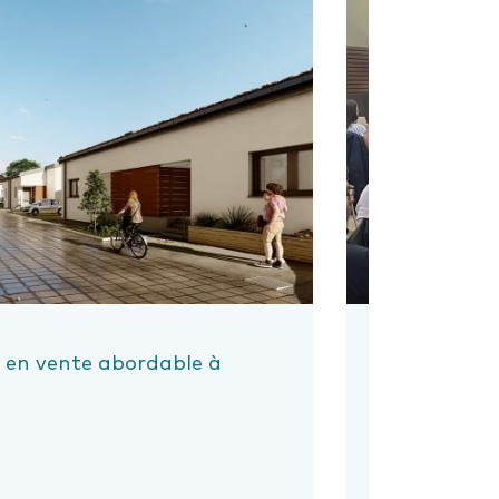
s en vente abordable à
Présentati
Biwer
Lire la suite