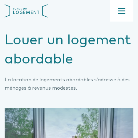
Aller
Fond
au
du
contenu
Menu
logement
principal
Louer un logement
abordable
La location de logements abordables s’adresse à des
ménages à revenus modestes.