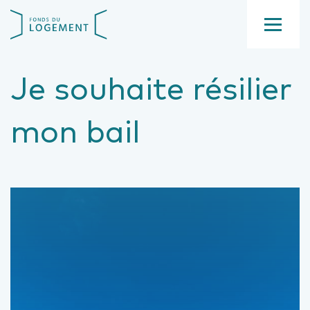
Aller
Fond
au
du
contenu
Menu
logement
principal
Je souhaite résilier
mon bail