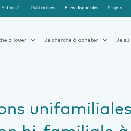
Actualités
Publications
Biens disponibles
Projets
che à louer
Je cherche à acheter
Je su
ns unifamiliales
n bi-familiale à