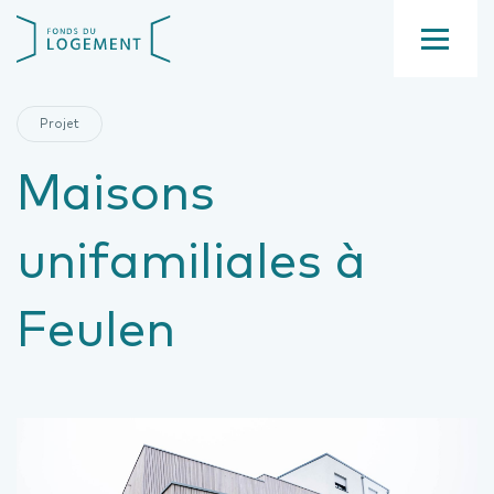
Aller
Fond
au
du
contenu
Menu
logement
principal
Projet
Maisons
unifamiliales à
Feulen