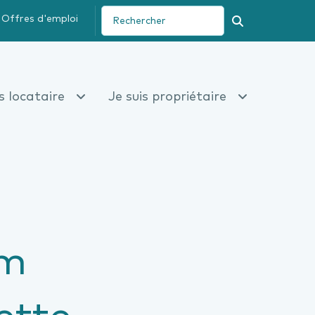
Offres d'emploi
Recherche
is locataire
Je suis propriétaire
am
ette