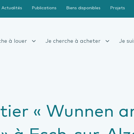
Actualités
Publications
Biens disponibles
Projets
che à louer
Je cherche à acheter
Je su
tier « Wunnen 
» à Esch-sur-Alz