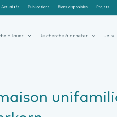
Actualités
Publications
Biens disponibles
Projets
che à louer
Je cherche à acheter
Je su
maison unifamili
erkorn