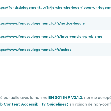
tps://fondsdulogement.lu/fr/je-cherche-louer/louer-un-loge
tps://www.fondsdulogement.lu/fr/notice-legale
tps://www.fondsdulogement.lu/fr/intervention-probleme
tps://www.fondsdulogement.lu/fr/achat
é partielle avec la norme
EN 301 549 V2.1.2
, norme europ
 Content Accessibility Guidelines)
en raison de non-con