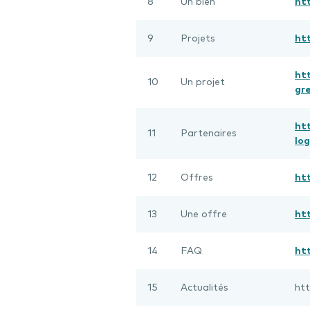
8
Un bien
ht
9
Projets
ht
ht
10
Un projet
gr
ht
11
Partenaires
lo
12
Offres
ht
13
Une offre
ht
14
FAQ
ht
15
Actualités
htt