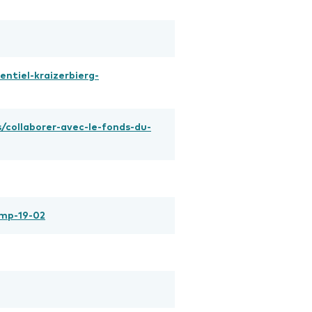
ntiel-kraizerbierg-
/collaborer-avec-le-fonds-du-
omp-19-02