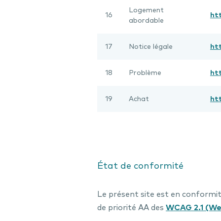
Logement
16
ht
abordable
17
Notice légale
ht
18
Problème
ht
19
Achat
ht
État de conformité
Le présent site est en conformit
de priorité AA des
WCAG 2.1 (Web