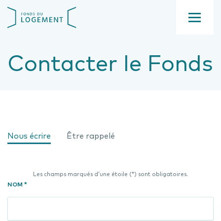
Aller
Fond
au
du
contenu
Menu
logement
principal
Contacter le Fonds
Nous écrire
Être rappelé
Les champs marqués d’une étoile (*) sont obligatoires.
NOM *