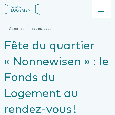
Aller
Fond
au
du
contenu
Menu
logement
principal
Actualités
30 JUN. 2025
Fête du quartier
« Nonnewisen » : le
Fonds du
Logement au
rendez-vous !