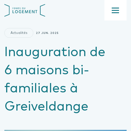
Aller
Fond
au
du
contenu
Menu
logement
principal
Actualités
27 JUN. 2025
Inauguration de
6 maisons bi-
familiales à
Greiveldange