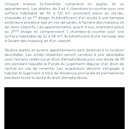
Chaque maison bi-familiale comprend
un duplex et un
appartement. Les duplex, de 3 et 4 chambres-à-coucher pour une
2
surface habitable de 94 à 122 m
, prennent place au rez-de-
er
chaussée et au 1
étage. Ils bénéficient d’un accès à une terrasse
extérieure privative sise en rez-de-jardin, à l’arrière des maisons, et
de deux carports. Les appartements, quant à eux, prennent place
ème
au 2
étage et comprennent 1 chambre-à-coucher pour une
2
surface habitable de 52 à 58 m
. Ils bénéficient d’une terrasse sise
à l’avant des maisons, et d’un carport.
Quatre duplex et quatre appartements sont destinés à la location
abordable. Les unités restantes seront vendues à prix abordable
avec terrains cédés via un droit d’emphytéose pour une durée de 99
ans pendant laquelle le Fonds du Logement dispose d’un droit de
rachat en cas de revente. Les acquéreurs devront s’engager à
habiter le logement à titre de résidence principale et permanente
pendant toute la durée du droit d’emphytéose.