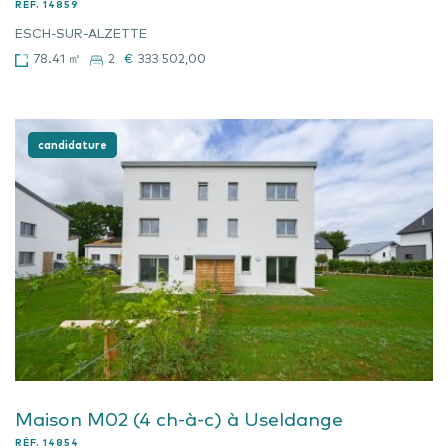
RÉF.
14859
ESCH-SUR-ALZETTE
78.41 ㎡
2
€
333 502,00
candidature
Maison M02 (4 ch-à-c) à Useldange
RÉF.
14854