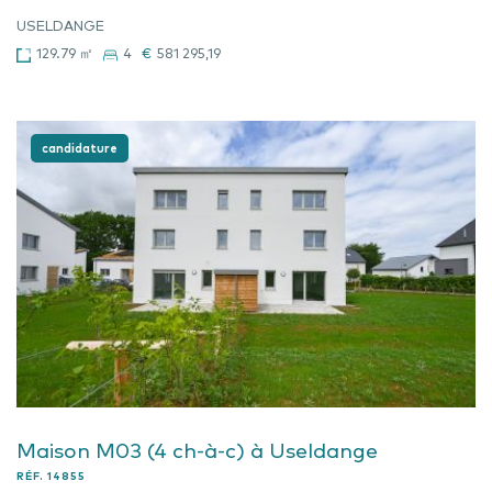
USELDANGE
129.79 ㎡
4
€
581 295,19
candidature
Maison M03 (4 ch-à-c) à Useldange
RÉF.
14855