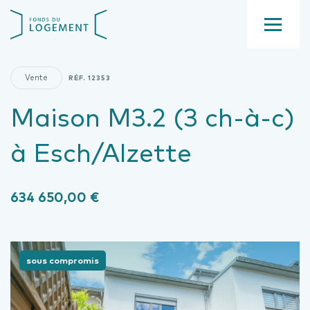
Aller
Fond
au
du
contenu
Menu
logement
principal
Vente
RÉF.
12353
Maison M3.2 (3 ch-à-c)
à Esch/Alzette
634 650,00 €
sous compromis