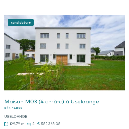
candidature
Maison M03 (4 ch-à-c) à Useldange
RÉF.
14855
USELDANGE
129.79 ㎡
4
€
582 368,08