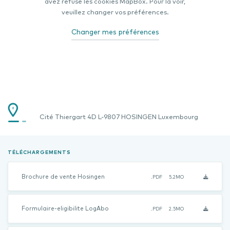
avez refusé les cookies MapBox. Pour la voir,
veuillez changer vos préférences.
Changer mes préférences
Cité Thiergart 4D L-9807 HOSINGEN Luxembourg
TÉLÉCHARGEMENTS
Brochure de vente Hosingen
.PDF
5.2MO
Formulaire-eligibilite LogAbo
.PDF
2.5MO