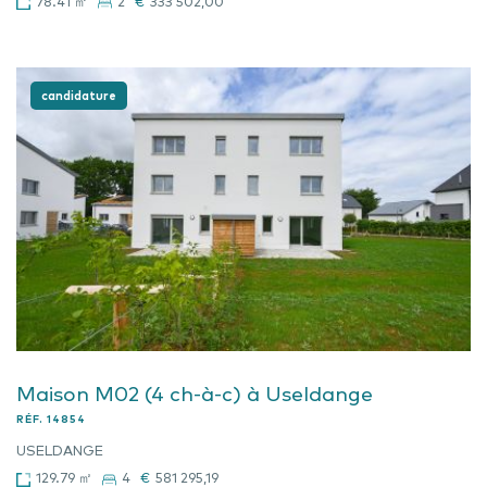
78.41 ㎡
2
€
333 502,00
candidature
Maison M02 (4 ch-à-c) à Useldange
RÉF.
14854
USELDANGE
129.79 ㎡
4
€
581 295,19