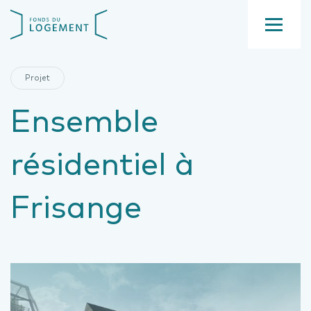
Aller
Fond
au
du
contenu
Menu
logement
principal
Projet
Ensemble
résidentiel à
Frisange