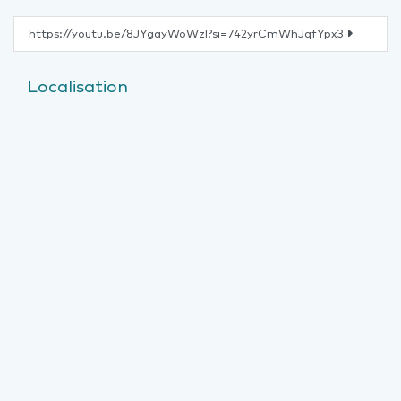
https://youtu.be/8JYgayWoWzI?si=742yrCmWhJqfYpx3
Localisation