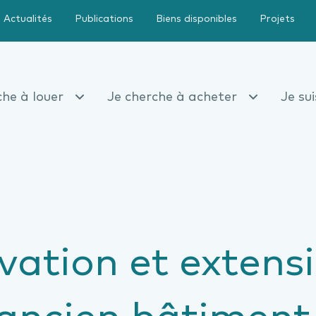
Actualités
Publications
Biens disponibles
Projets
che à louer
Je cherche à acheter
Je su
vation et extens
 ancien bâtiment