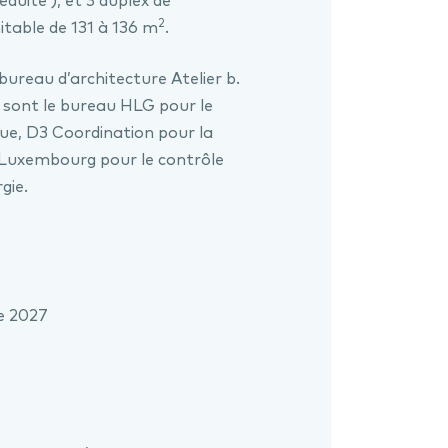
duite ), et 3 duplex de
2
table de 131 à 136 m
.
bureau d’architecture Atelier b.
 sont le bureau HLG pour le
que, D3 Coordination pour la
e Luxembourg pour le contrôle
gie.
re 2027