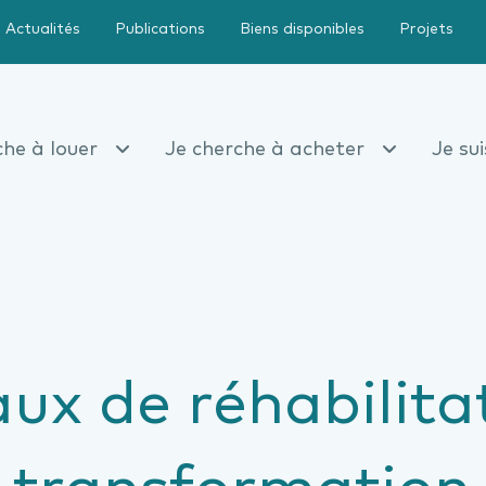
Actualités
Publications
Biens disponibles
Projets
che à louer
Je cherche à acheter
Je su
ux de réhabilita
e transformation