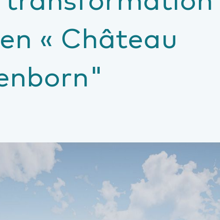
ien « Château
senborn"