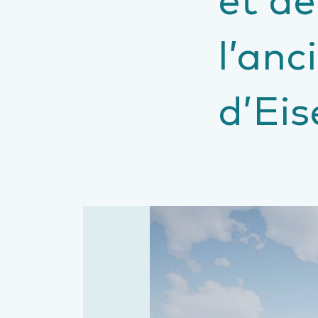
l’anc
d’Ei