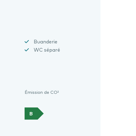
Buanderie
WC séparé
Émission de CO²
B