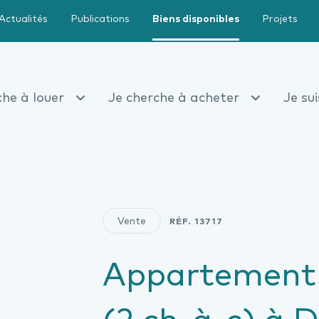
Actualités
Publications
Biens disponibles
Projets
che à louer
Je cherche à acheter
Je su
Vente
RÉF.
13717
Appartement
(2 ch-à-c) à 